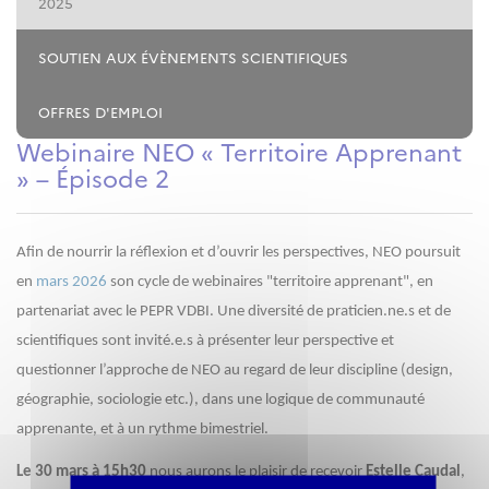
2025
SOUTIEN AUX ÉVÈNEMENTS SCIENTIFIQUES
OFFRES D'EMPLOI
Webinaire NEO « Territoire Apprenant
» – Épisode 2
Afin de nourrir la réflexion et d’ouvrir les perspectives, NEO poursuit
en
mars 2026
son cycle de webinaires "territoire apprenant", en
partenariat avec le PEPR VDBI. Une diversité de praticien.ne.s et de
scientifiques sont invité.e.s à présenter leur perspective et
questionner l’approche de NEO au regard de leur discipline (design,
géographie, sociologie etc.), dans une logique de communauté
apprenante, et à un rythme bimestriel.
Le 30 mars à 15h30
nous aurons le plaisir de recevoir
Estelle Caudal
,