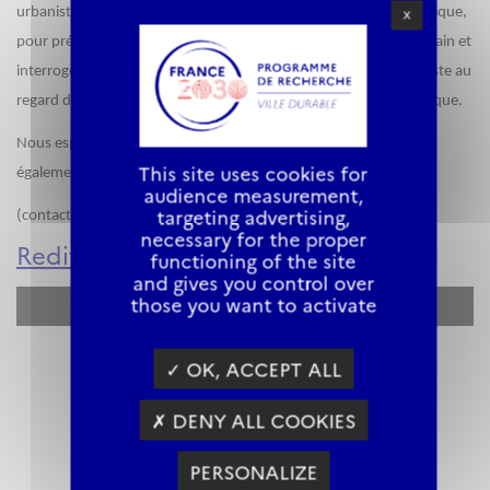
urbaniste spécialisée dans l'aménagement et la transition écologique,
X
pour présenter d’une part les fonctions des sols en contexte urbain et
interroger d’autre part la posture et les compétences de l'urbaniste au
regard des enjeux d'adaptation des villes au changement climatique.
Nous espérons vous y retrouver nombreux.se. N'hésitez pas
This site uses cookies for
également à partager ce webinaire, ouvert à tou.te.s.
audience measurement,
targeting advertising,
(contact :
elsa.nedelec@cnrs.fr
).
necessary for the proper
Rediffusion
functioning of the site
and gives you control over
those you want to activate
✓ ALLOW
YouTube is disabled.
✓ OK, ACCEPT ALL
✗ DENY ALL COOKIES
PERSONALIZE