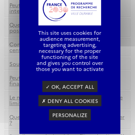
Peut-on inclure des collaborations
internationales ?
Quelles combinaisons de disciplines sont
possibles ?
This site uses cookies for
audience measurement,
Comment assurer la synergie recherche /
targeting advertising,
centres opérationnels ?
necessary for the proper
functioning of the site
and gives you control over
Sous-traitants dans le budget des projets
those you want to activate
Peut-on associer des thèses sur des
financements complémentaires ?
✓ OK, ACCEPT ALL
Le montage doit-il être réalisé avant la date
✗ DENY ALL COOKIES
limite ?
PERSONALIZE
Quel type de financement peut-on solliciter
?