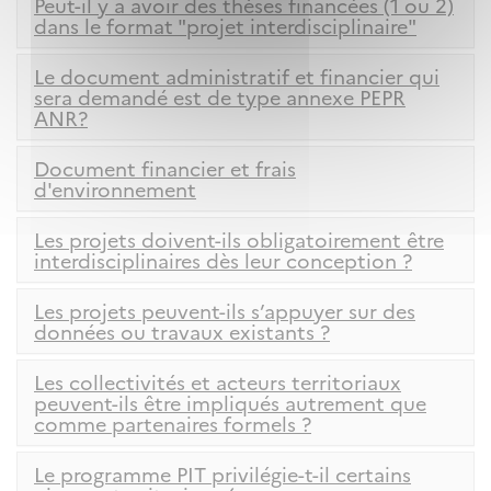
Peut-il y a avoir des thèses financées (1 ou 2)
dans le format "projet interdisciplinaire"
Le document administratif et financier qui
sera demandé est de type annexe PEPR
ANR?
Document financier et frais
d'environnement
Les projets doivent-ils obligatoirement être
interdisciplinaires dès leur conception ?
Les projets peuvent-ils s’appuyer sur des
données ou travaux existants ?
Les collectivités et acteurs territoriaux
peuvent-ils être impliqués autrement que
comme partenaires formels ?
Le programme PIT privilégie-t-il certains