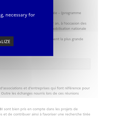
roposition et proposition détaillée – (programme
g, necessary for
. Le CSI est réuni une fois par an, à l’occasion des
e
s a priori afin de favoriser la mobilisation nationale
es meilleures conditions, notamment la plus grande
LIZE
’associations et d’entreprises qui font référence pour
 Outre les échanges nourris lors de ces réunions
BI sont bien pris en compte dans les projets de
 et de contribuer ainsi à favoriser une recherche tirée