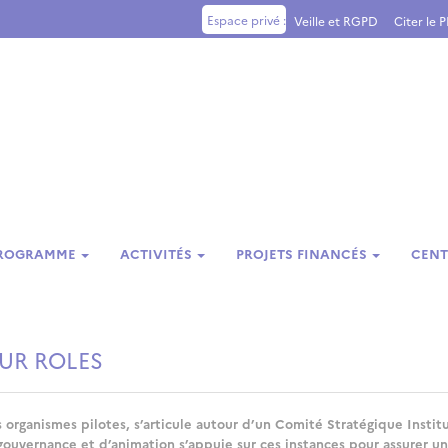
Espace privé :
Veille et RGPD
Citer le 
PROGRAMME
ACTIVITÉS
PROJETS FINANCÉS
CENT
EUR ROLES
 organismes pilotes, s’articule autour d’un Comité Stratégique Instit
 gouvernance et d’animation s’appuie sur ces instances pour assurer