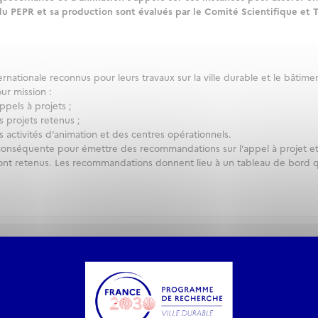
 du PEPR et sa production sont évalués par le Comité Scientifique et
nationale reconnus pour leurs travaux sur la ville durable et le bâtiment
ur mission :
ppels à projets ;
 projets retenus ;
activités d’animation et des centres opérationnels.
 conséquente pour émettre des recommandations sur l’appel à projet et
ront retenus. Les recommandations donnent lieu à un tableau de bord 
nnel (CSI)
 des représentants de la communauté scientifique nationale ainsi qu’un
 Nationale de la Recherche (ANR). Le CSI assure les missions suivantes 