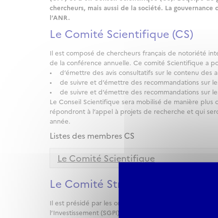
chercheurs, mais aussi de la société. La gouvernance
l’ANR.
Le Comité Scientifique (CS)
Il est composé de chercheurs français de notoriété inter
de la conférence annuelle. Ce comité Scientifique a po
• d’émettre des avis consultatifs sur le contenu des a
• de suivre et d’émettre des recommandations sur les
• de suivre et d’émettre des recommandations sur les 
Le Conseil Scientifique sera mobilisé de manière plus
répondront à l’appel à projets de recherche et qui se
année.
Listes des membres CS
Le Comité Scientifique
Le Comité Stratégique Institutio
Il est présidé par les organismes pilotes et comprend
l’Investissement (SGPI) et un représentant de l’Agence