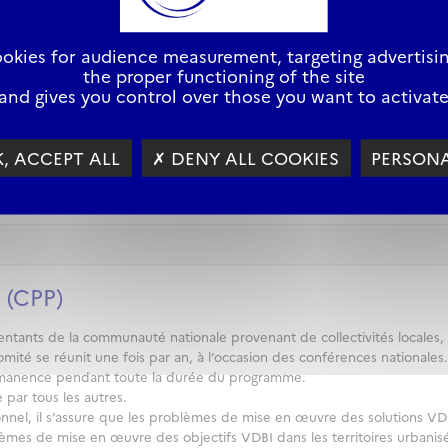
des éventuelles réorientations de l’activité ;
e la Recherche – ANR) pour la validation des appels à projets - pré-p
cookies for audience measurement, targeting advertisin
the proper functioning of the site
arge de la mise en œuvre du programme et de son animation scientifique
and gives you control over those you want to activat
t du PEPR avec les universités et centres de recherche les plus pertinent
e du Comité Scientifique. Ces deux comités doivent veiller à assurer l
, ACCEPT ALL
✗ DENY ALL COOKIES
PERSONA
ut au long du programme.
 (CPP)
tants de la communauté nationale provenant de collectivités locales, d
mité se réunit une fois par an, à l’occasion des conférences nationales.
ermanence pendant toute la durée du programme.
e par tous les autres.
onnel, il s’assure que les problèmes de mise en œuvre des solutions VD
lèmes de mise en œuvre des objectifs VDBI dans les territoires urbanisés