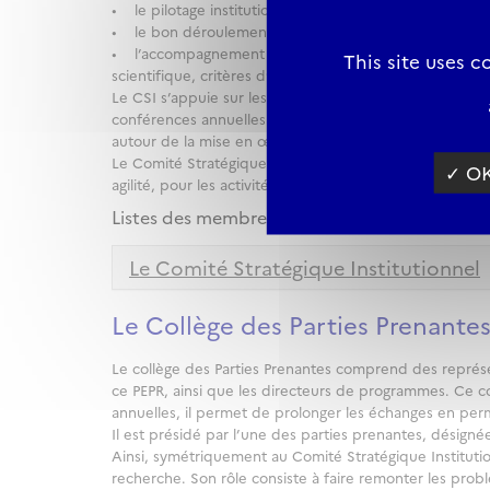
• le pilotage institutionnel et opérationnel du PEPR ;
• le bon déroulement du programme et l’identification 
• l’accompagnement de l’opérateur (Agence Nationale d
This site uses 
scientifique, critères d’évaluation des projets).
Le CSI s’appuie sur les Directeurs de programme en ch
conférences annuelles. Il sera constitué dès le lancemen
autour de la mise en œuvre des VDBI.
Le Comité Stratégique Institutionnel est complémentair
✓ OK
agilité, pour les activités de veilles et d’animation to
Listes des membres CSI
Le Comité Stratégique Institutionnel
Le Collège des Parties Prenantes
Le collège des Parties Prenantes comprend des représen
ce PEPR, ainsi que les directeurs de programmes. Ce co
annuelles, il permet de prolonger les échanges en p
Il est présidé par l’une des parties prenantes, désigné
Ainsi, symétriquement au Comité Stratégique Instituti
recherche. Son rôle consiste à faire remonter les prob