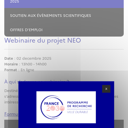
2025
SOUTIEN AUX ÉVÈNEMENTS SCIENTIFIQUES
OFFRES D'EMPLOI
Webinaire du projet NEO
Date
: 02 decembre 2025
Horaire
: 13h00 - 14h00
Format
: En ligne
À qui s’adresse ce webinaire ?
X
Destiné à toute la communauté du PEPR VDBI, ce webinaire
s’adresse aux chercheur.euses, collectivités et professionnel.les
intéressé.es par ces thématiques.
Formulaire d'inscription
✓ ALLOW
YouTube is disabled.