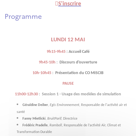

S'inscrire
Programme
LUNDI 12 MAI
9h15-9h45
:
Accueil Café
9h45-10h
:
Discours d'ouverture
10h-10h45
:
Présentation du CO MISCIB
PAUSE
11h00-12h30
:
Session 1 -
Usage des modèles de simulation
Géraldine Deiber
,
Egis Environnement
, Responsable de l'activité air et
santé
Fanny Mietlicki
,
BruitParif,
Directrice
Frédéric Pradelle
,
Ramboll
, Responsable de l’activité Air, Climat et
Transformation Durable