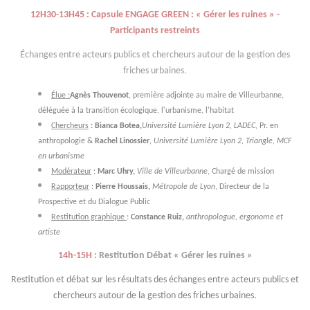
12H30-13H45 : Capsule ENGAGE GREEN : « Gérer les ruines » -
Participant
s restreints
Échanges entre acteurs publics et chercheurs autour de la gestion des
.
friches urbaines
Élue :
Agnès Thouvenot
, première adjointe au maire de Villeurbanne,
déléguée à la transition écologique, l'urbanisme, l'habitat
Chercheurs
: Bianca Botea,
Université Lumière Lyon 2, LADEC,
Pr. en
anthropologie &
Rachel Linossier
,
Université Lumière Lyon 2, Triangle, MCF
en urbanisme
Modérateur
:
Marc Uhry,
Ville de Villeurbanne
, Chargé de mission
Rapporteur
:
Pierre Houssais,
Métropole de Lyon
, Directeur de la
Prospective et du Dialogue Public
Restitution graphique
:
Constance Ruiz,
anthropologue, ergonome et
artiste
14h-15H :
Restitution Débat « Gérer les ruines »
Restitution et débat sur les résultats des échanges entre acteurs publics et
chercheurs autour de la gestion des friches urbaines.